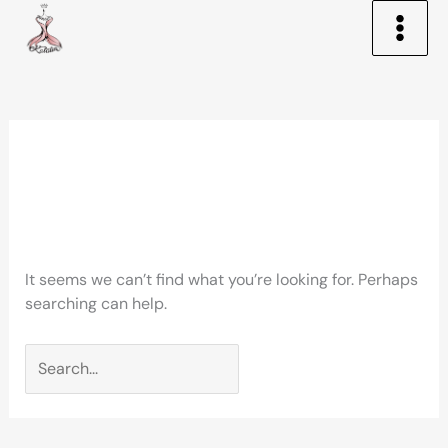
Skip
to
content
Search
for:
blokkfont.com
It seems we can’t find what you’re looking for. Perhaps
searching can help.