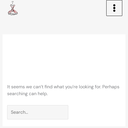
Skip
to
content
Search
for:
crazytowerplay.com
fr promotions
It seems we can’t find what you’re looking for. Perhaps
searching can help.