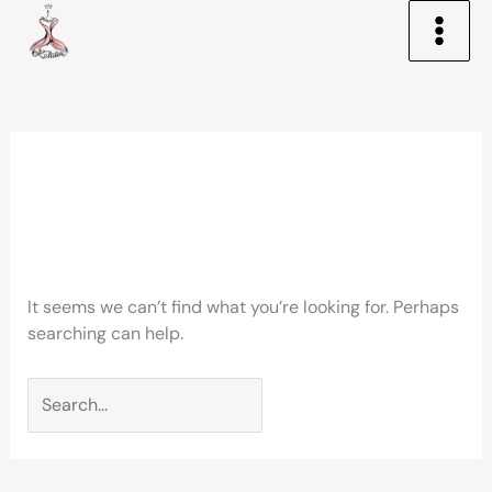
Skip
to
content
Search
for:
mailm.co.uk
It seems we can’t find what you’re looking for. Perhaps
searching can help.