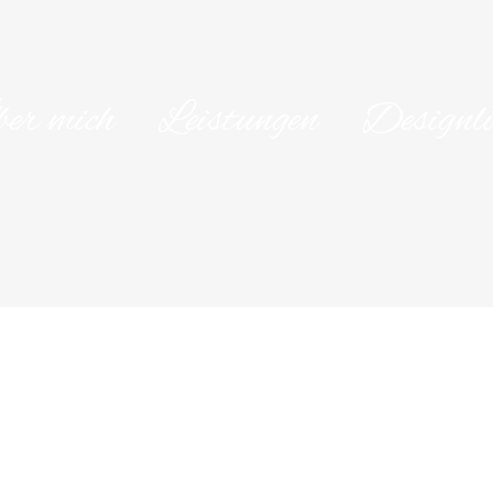
er mich
Leistungen
Designli
en generic