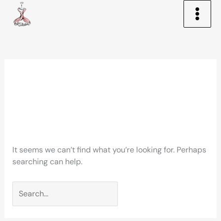
Skip
to
content
Search
for:
uk-musicians-
wanted.co.uk
It seems we can’t find what you’re looking for. Perhaps
searching can help.