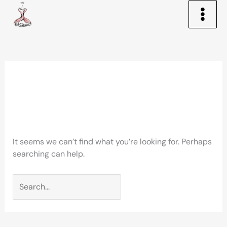
Skip
to
content
Search
for:
vavadatestpl
It seems we can’t find what you’re looking for. Perhaps
searching can help.